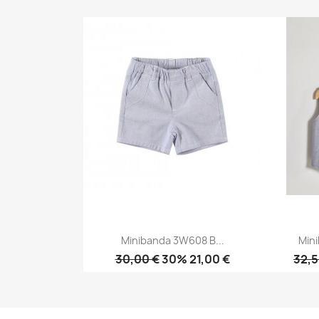
Anteprima

Minibanda 3W608 B...
Mini
30,00 €
30% 21,00 €
32,5
Anteprima
