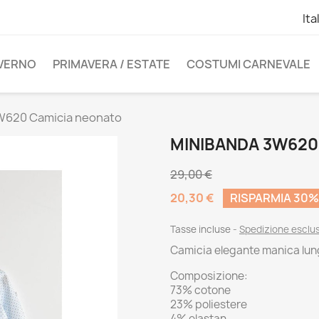
Ita
NVERNO
PRIMAVERA / ESTATE
COSTUMI CARNEVALE
W620 Camicia neonato
MINIBANDA 3W620
29,00 €
20,30 €
RISPARMIA 30%
Tasse incluse
Spedizione esclu
Camicia elegante manica lung
Composizione:
73% cotone
23% poliestere
4% elastan