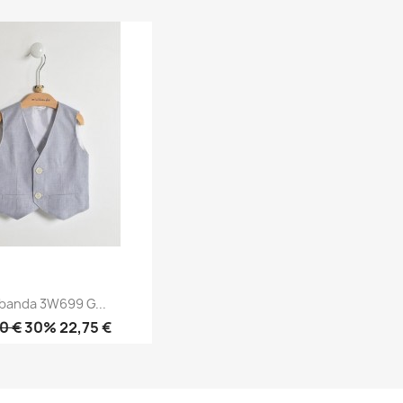
Anteprima
Anteprima


banda 3W699 G...
0 €
30% 22,75 €
Anteprima
