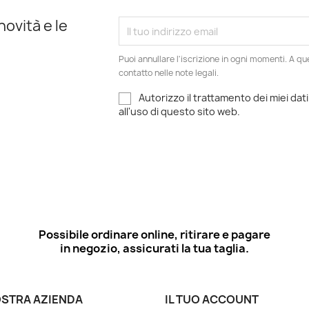
novità e le
Puoi annullare l'iscrizione in ogni momenti. A qu
contatto nelle note legali.
Autorizzo il trattamento dei miei dati
all'uso di questo sito web.
Possibile ordinare online, ritirare e pagare
in negozio, assicurati la tua taglia.
OSTRA AZIENDA
IL TUO ACCOUNT