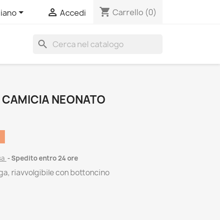
shopping_cart


Carrello
(0)
liano
Accedi
search
 CAMICIA NEONATO
sa
Spedito entro 24 ore
a, riavvolgibile con bottoncino