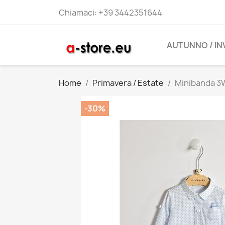
Chiamaci:
+39 3442351644
AUTUNNO / I
Home
Primavera / Estate
Minibanda 3
-30%