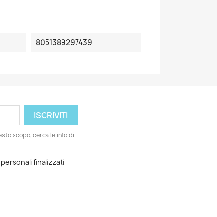
3
8051389297439
esto scopo, cerca le info di
 personali finalizzati