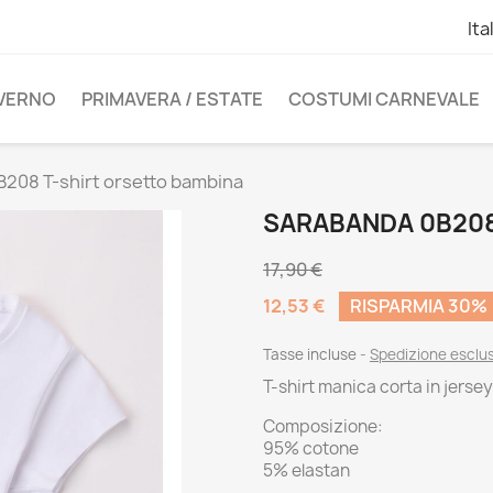
Ita
NVERNO
PRIMAVERA / ESTATE
COSTUMI CARNEVALE
208 T-shirt orsetto bambina
SARABANDA 0B208
17,90 €
12,53 €
RISPARMIA 30%
Tasse incluse
Spedizione esclu
T-shirt manica corta in jerse
Composizione:
95% cotone
5% elastan