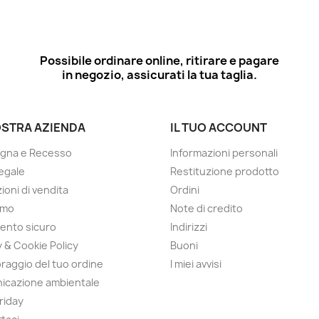
Possibile ordinare online, ritirare e pagare
in negozio, assicurati la tua taglia.
OSTRA AZIENDA
IL TUO ACCOUNT
gna e Recesso
Informazioni personali
egale
Restituzione prodotto
ioni di vendita
Ordini
amo
Note di credito
ento sicuro
Indirizzi
y & Cookie Policy
Buoni
raggio del tuo ordine
I miei avvisi
icazione ambientale
Friday