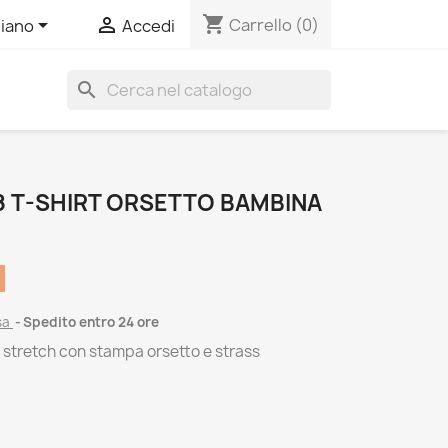
shopping_cart


Carrello
(0)
liano
Accedi
search
 T-SHIRT ORSETTO BAMBINA
sa
Spedito entro 24 ore
y stretch con stampa orsetto e strass