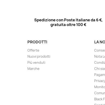
Spedizione con Poste Italiane da 6 €,
gratuita oltre 100 €
PRODOTTI
LA N
Offerte
Conse
Nuovi prodotti
Nota L
Più venduti
Condiz
Marche
Chi si
Pagam
Privac
Monito
Comun
Black 