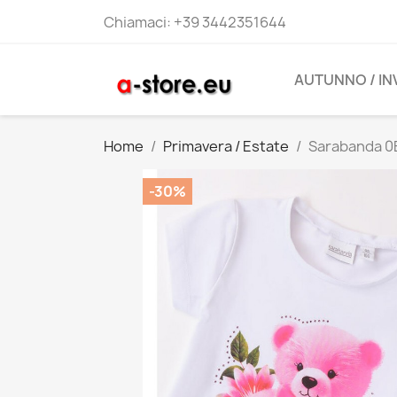
Chiamaci:
+39 3442351644
AUTUNNO / I
Home
Primavera / Estate
Sarabanda 0B
-30%