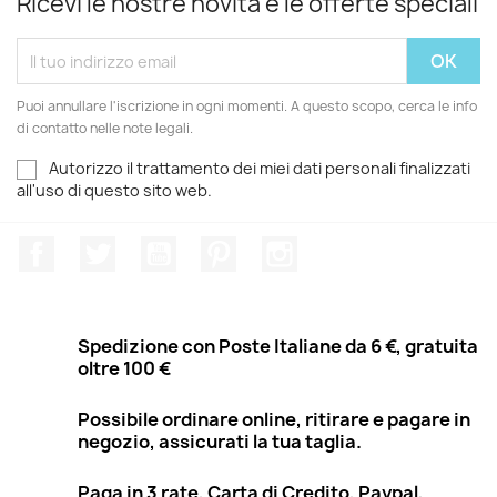
Ricevi le nostre novità e le offerte speciali
Puoi annullare l'iscrizione in ogni momenti. A questo scopo, cerca le info
di contatto nelle note legali.
Autorizzo il trattamento dei miei dati personali finalizzati
all'uso di questo sito web.
Facebook
Twitter
YouTube
Pinterest
Instagram
Spedizione con Poste Italiane da 6 €, gratuita
oltre 100 €
Possibile ordinare online, ritirare e pagare in
negozio, assicurati la tua taglia.
Paga in 3 rate, Carta di Credito, Paypal,