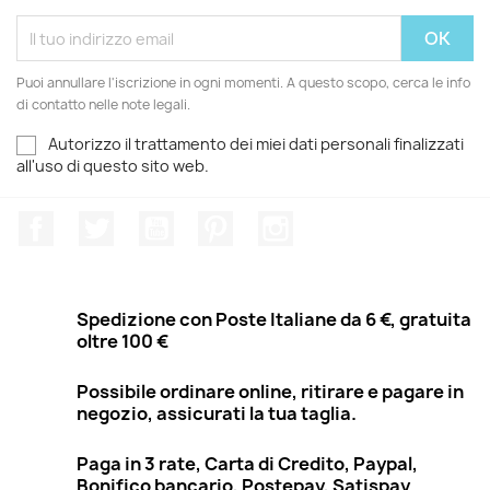
Puoi annullare l'iscrizione in ogni momenti. A questo scopo, cerca le info
di contatto nelle note legali.
Autorizzo il trattamento dei miei dati personali finalizzati
all'uso di questo sito web.
Facebook
Twitter
YouTube
Pinterest
Instagram
Spedizione con Poste Italiane da 6 €, gratuita
oltre 100 €
Possibile ordinare online, ritirare e pagare in
negozio, assicurati la tua taglia.
Paga in 3 rate, Carta di Credito, Paypal,
Bonifico bancario, Postepay, Satispay