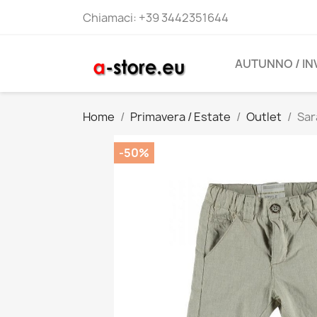
Chiamaci:
+39 3442351644
AUTUNNO / I
Home
Primavera / Estate
Outlet
Sar
-50%