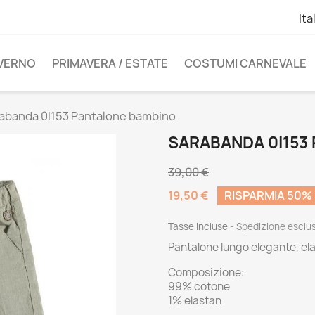
Ita
NVERNO
PRIMAVERA / ESTATE
COSTUMI CARNEVALE
abanda 0I153 Pantalone bambino
SARABANDA 0I153
39,00 €
19,50 €
RISPARMIA 50%
Tasse incluse
Spedizione esclu
Pantalone lungo elegante, elas
Composizione:
99% cotone
1% elastan