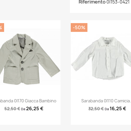
Riferimento
0I153-0421
%
-50%
Anteprima
Anteprima


abanda 0I170 Giacca Bambino
Sarabanda 0I110 Camicia.
26,25 €
16,25 €
52,50 €
32,50 €
Da
Da