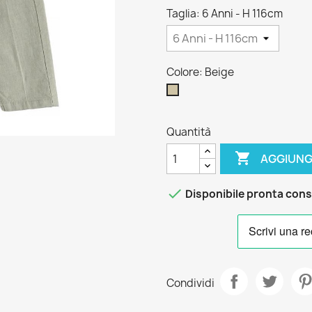
Taglia: 6 Anni - H 116cm
Colore: Beige
Beige
Quantità

AGGIUNG

Disponibile pronta con
Condividi