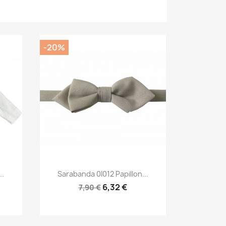
-20%
Anteprima

..
Sarabanda 0I012 Papillon...
6,32 €
7,90 €