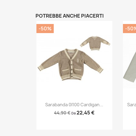
POTREBBE ANCHE PIACERTI
-50%
-50
Anteprima

Sarabanda 0I100 Cardigan...
Sar
22,45 €
44,90 €
Da