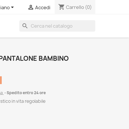
shopping_cart


Carrello
(0)
liano
Accedi
search
 PANTALONE BAMBINO
sa
Spedito entro 24 ore
tico in vita regolabile