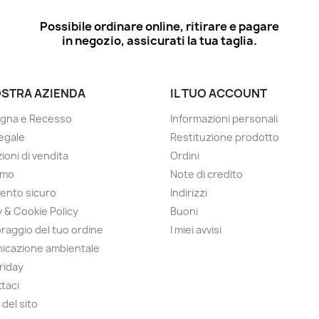
Possibile ordinare online, ritirare e pagare
in negozio, assicurati la tua taglia.
OSTRA AZIENDA
IL TUO ACCOUNT
gna e Recesso
Informazioni personali
egale
Restituzione prodotto
ioni di vendita
Ordini
amo
Note di credito
ento sicuro
Indirizzi
y & Cookie Policy
Buoni
raggio del tuo ordine
I miei avvisi
icazione ambientale
Friday
taci
del sito