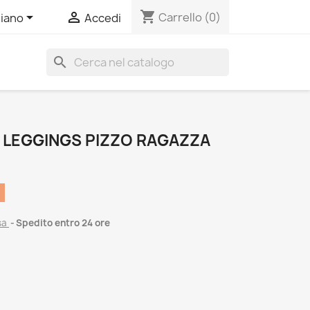
shopping_cart


Carrello
(0)
liano
Accedi
search
 LEGGINGS PIZZO RAGAZZA
sa
Spedito entro 24 ore