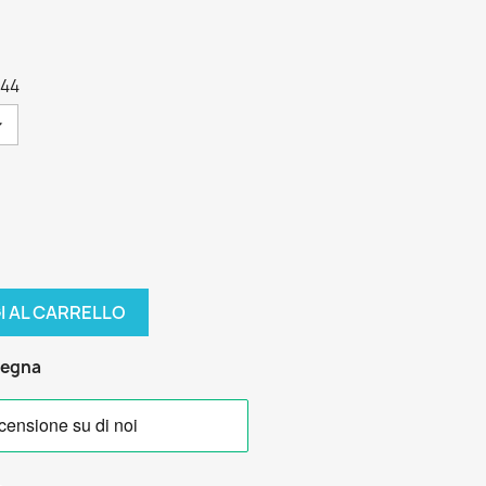
g44
I AL CARRELLO
segna