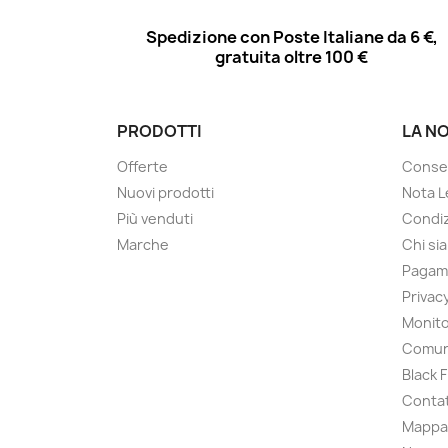
Spedizione con Poste Italiane da 6 €,
gratuita oltre 100 €
PRODOTTI
LA N
Offerte
Conse
Nuovi prodotti
Nota L
Più venduti
Condiz
Marche
Chi si
Pagam
Privac
Monito
Comun
Black 
Contat
Mappa 