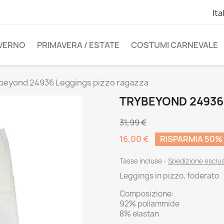
Ita
NVERNO
PRIMAVERA / ESTATE
COSTUMI CARNEVALE
beyond 24936 Leggings pizzo ragazza
TRYBEYOND 24936
31,99 €
16,00 €
RISPARMIA 50%
Tasse incluse
Spedizione esclu
Leggings in pizzo, foderato
Composizione:
92% poliammide
8% elastan