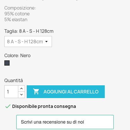
Composizione:
95% cotone
5% elastan
Taglia: 8 A - S - H 128cm
Colore: Nero
Nero
Quantità

AGGIUNGI AL CARRELLO

Disponibile pronta consegna