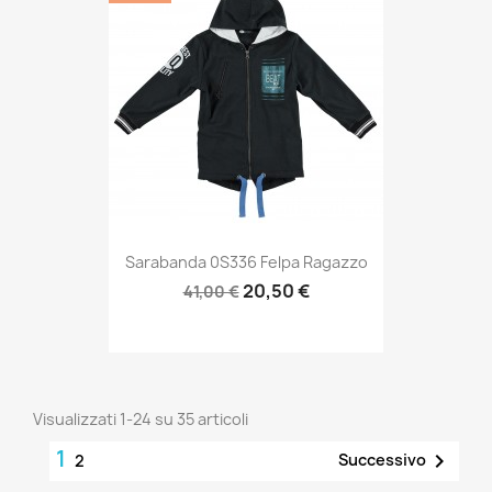
Sarabanda 0S336 Felpa Ragazzo
20,50 €
41,00 €
Visualizzati 1-24 su 35 articoli
1

Successivo
2