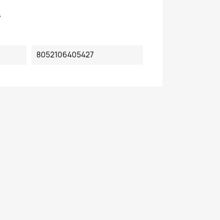
4
8052106405427