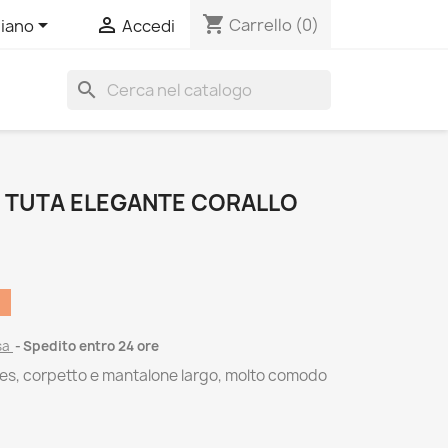
shopping_cart


Carrello
(0)
liano
Accedi
search
 TUTA ELEGANTE CORALLO
%
sa
Spedito entro 24 ore
pes, corpetto e mantalone largo, molto comodo