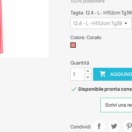
100% poliestere
Taglia: 12 A - L - H152cm Tg38
Colore: Corallo
Corallo
Quantità

AGGIUNG

Disponibile pronta con
Condividi