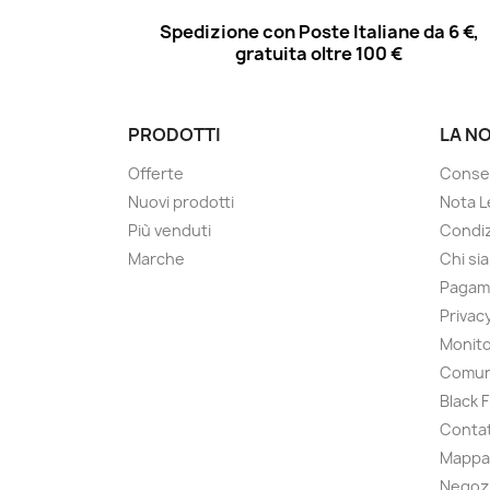
Spedizione con Poste Italiane da 6 €,
gratuita oltre 100 €
PRODOTTI
LA N
Offerte
Conse
Nuovi prodotti
Nota L
Più venduti
Condiz
Marche
Chi si
Pagam
Privac
Monito
Comun
Black 
Contat
Mappa 
Negoz