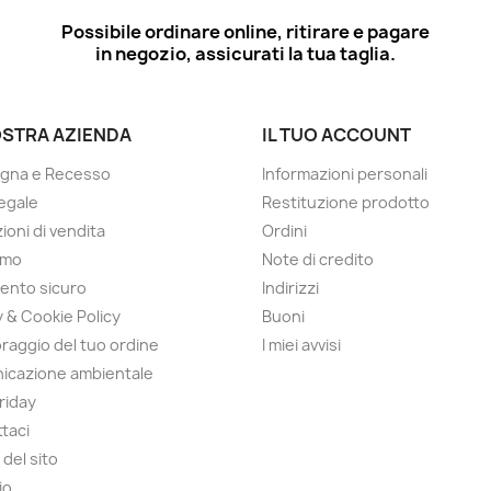
Possibile ordinare online, ritirare e pagare
in negozio, assicurati la tua taglia.
OSTRA AZIENDA
IL TUO ACCOUNT
gna e Recesso
Informazioni personali
egale
Restituzione prodotto
ioni di vendita
Ordini
amo
Note di credito
ento sicuro
Indirizzi
y & Cookie Policy
Buoni
raggio del tuo ordine
I miei avvisi
icazione ambientale
Friday
taci
del sito
io