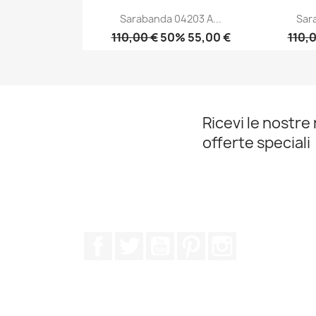
Sarabanda 04203 A...
Sar
110,00 €
50% 55,00 €
110,
Anteprima

Ricevi le nostre 
offerte speciali
Facebook
Twitter
YouTube
Pinterest
Instagram