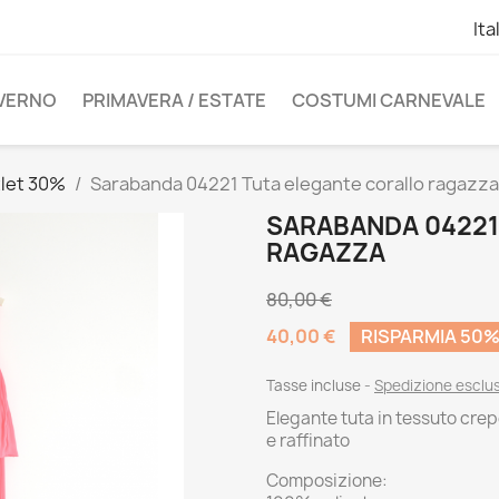
Ita
NVERNO
PRIMAVERA / ESTATE
COSTUMI CARNEVALE
let 30%
Sarabanda 04221 Tuta elegante corallo ragazza
SARABANDA 04221
RAGAZZA
80,00 €
40,00 €
RISPARMIA 50
Tasse incluse
Spedizione esclu
Elegante tuta in tessuto cre
e raffinato
Composizione: