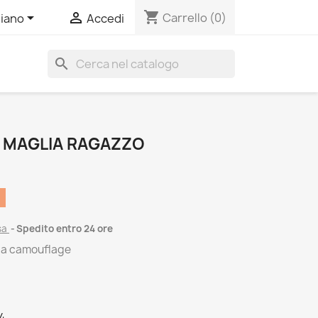
shopping_cart


Carrello
(0)
liano
Accedi
search
 MAGLIA RAGAZZO
sa
Spedito entro 24 ore
sia camouflage
4