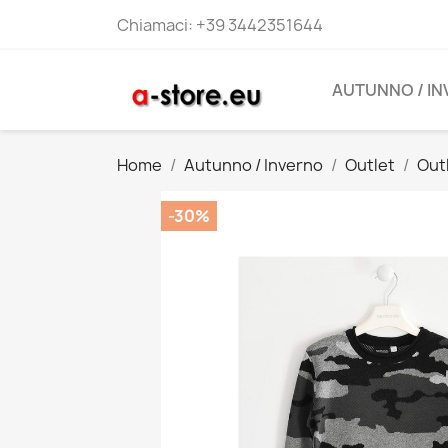
Chiamaci:
+39 3442351644
AUTUNNO / I
Home
Autunno / Inverno
Outlet
Out
-30%