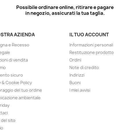
Possibile ordinare online, ritirare e pagare
in negozio, assicurati la tua taglia.
OSTRA AZIENDA
IL TUO ACCOUNT
gna e Recesso
Informazioni personali
egale
Restituzione prodotto
ioni di vendita
Ordini
amo
Note di credito
ento sicuro
Indirizzi
y & Cookie Policy
Buoni
raggio del tuo ordine
I miei avvisi
icazione ambientale
Friday
taci
del sito
io