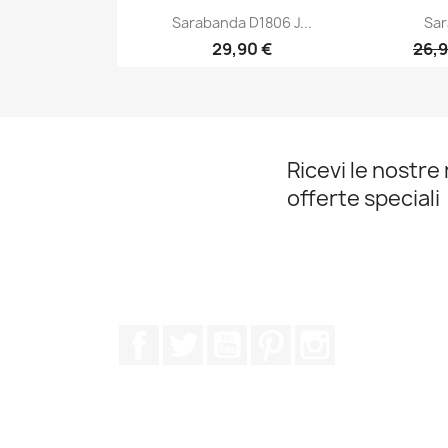
Sarabanda D1806 J...
Sar
29,90 €
26,9
Anteprima

Ricevi le nostre 
offerte speciali
Facebook
Twitter
YouTube
Pinterest
Instagram