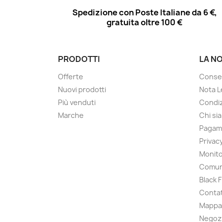
Spedizione con Poste Italiane da 6 €,
gratuita oltre 100 €
PRODOTTI
LA N
Offerte
Conse
Nuovi prodotti
Nota L
Più venduti
Condiz
Marche
Chi si
Pagam
Privac
Monito
Comun
Black 
Contat
Mappa 
Negoz