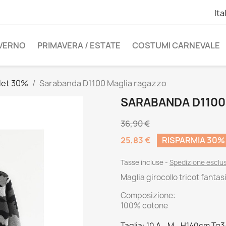
Ita
NVERNO
PRIMAVERA / ESTATE
COSTUMI CARNEVALE
let 30%
Sarabanda D1100 Maglia ragazzo
SARABANDA D1100
36,90 €
25,83 €
RISPARMIA 30%
Tasse incluse
Spedizione esclu
Maglia girocollo tricot fanta
Composizione:
100% cotone
Taglia: 10 A - M - H140cm Tg3