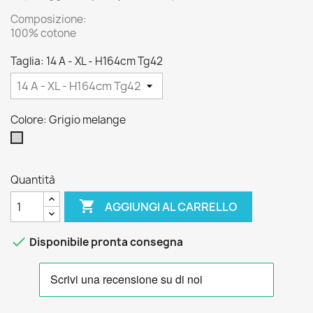
Composizione:
100% cotone
Taglia: 14 A - XL - H164cm Tg42
Colore: Grigio melange
Grigio
melange
Quantità

AGGIUNGI AL CARRELLO

Disponibile pronta consegna