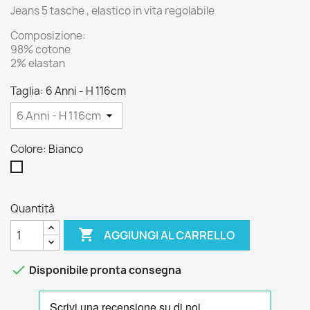
Jeans 5 tasche , elastico in vita regolabile
Composizione:
98% cotone
2% elastan
Taglia: 6 Anni - H 116cm
Colore: Bianco
Bianco
Quantità

AGGIUNGI AL CARRELLO

Disponibile pronta consegna