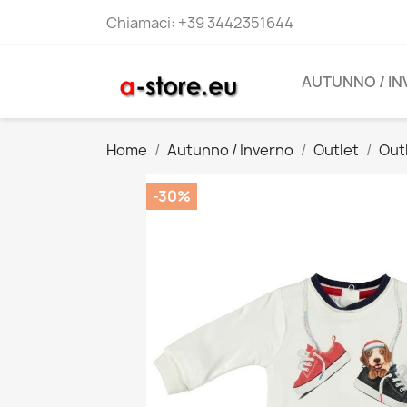
Chiamaci:
+39 3442351644
AUTUNNO / I
Home
Autunno / Inverno
Outlet
Out
-30%