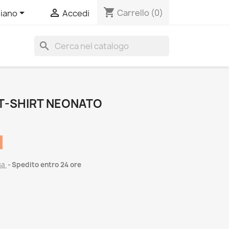
shopping_cart


Carrello
(0)
liano
Accedi
search
 T-SHIRT NEONATO
sa
Spedito entro 24 ore