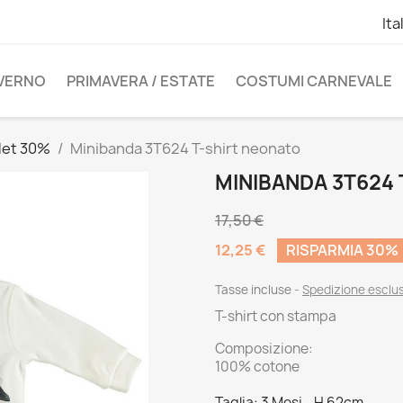
Ita
NVERNO
PRIMAVERA / ESTATE
COSTUMI CARNEVALE
let 30%
Minibanda 3T624 T-shirt neonato
MINIBANDA 3T624
17,50 €
12,25 €
RISPARMIA 30%
Tasse incluse
Spedizione esclu
T-shirt con stampa
Composizione:
100% cotone
Taglia: 3 Mesi - H 62cm