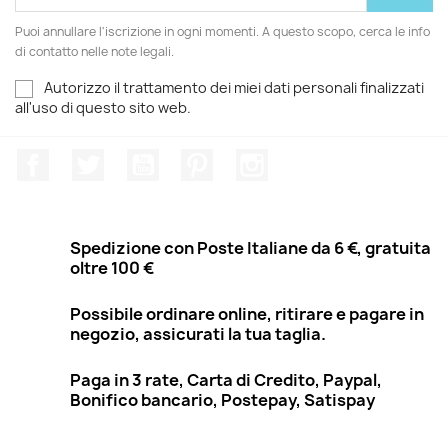
Puoi annullare l'iscrizione in ogni momenti. A questo scopo, cerca le info
di contatto nelle note legali.
Autorizzo il trattamento dei miei dati personali finalizzati
all'uso di questo sito web.
Facebook
Twitter
YouTube
Pinterest
Instagram
Spedizione con Poste Italiane da 6 €, gratuita
oltre 100 €
Possibile ordinare online, ritirare e pagare in
negozio, assicurati la tua taglia.
Paga in 3 rate, Carta di Credito, Paypal,
Bonifico bancario, Postepay, Satispay