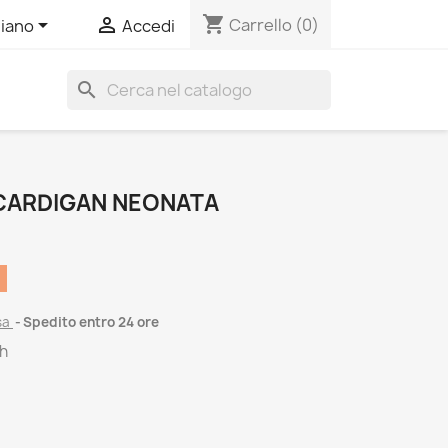
shopping_cart


Carrello
(0)
liano
Accedi
search
 CARDIGAN NEONATA
sa
Spedito entro 24 ore
ch