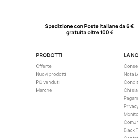
Spedizione con Poste Italiane da 6 €,
gratuita oltre 100 €
PRODOTTI
LA N
Offerte
Conse
Nuovi prodotti
Nota L
Più venduti
Condiz
Marche
Chi si
Pagam
Privac
Monito
Comun
Black 