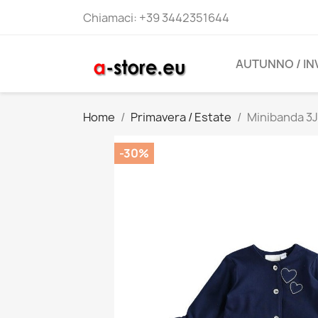
Chiamaci:
+39 3442351644
AUTUNNO / I
Home
Primavera / Estate
Minibanda 3
-30%