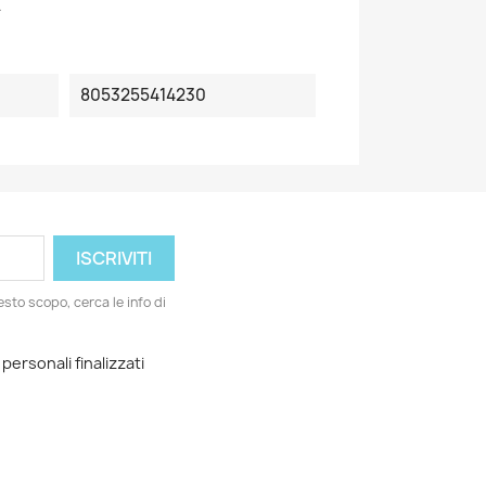
4
8053255414230
esto scopo, cerca le info di
 personali finalizzati