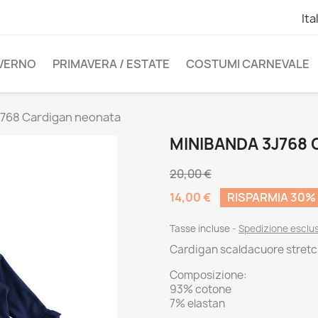
Ita
NVERNO
PRIMAVERA / ESTATE
COSTUMI CARNEVALE
J768 Cardigan neonata
MINIBANDA 3J768
20,00 €
14,00 €
RISPARMIA 30%
Tasse incluse
Spedizione esclu
Cardigan scaldacuore stret
Composizione:
93% cotone
7% elastan