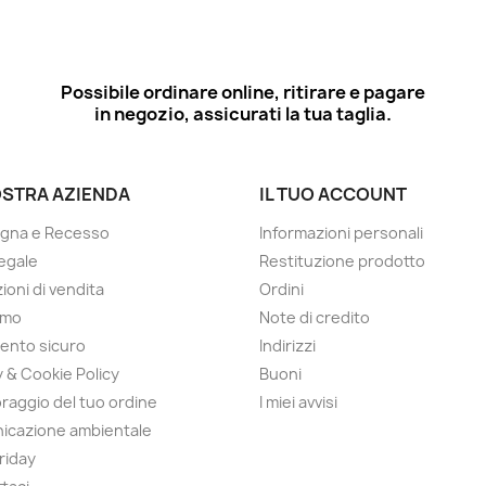
Possibile ordinare online, ritirare e pagare
in negozio, assicurati la tua taglia.
OSTRA AZIENDA
IL TUO ACCOUNT
gna e Recesso
Informazioni personali
egale
Restituzione prodotto
ioni di vendita
Ordini
amo
Note di credito
ento sicuro
Indirizzi
y & Cookie Policy
Buoni
raggio del tuo ordine
I miei avvisi
icazione ambientale
Friday