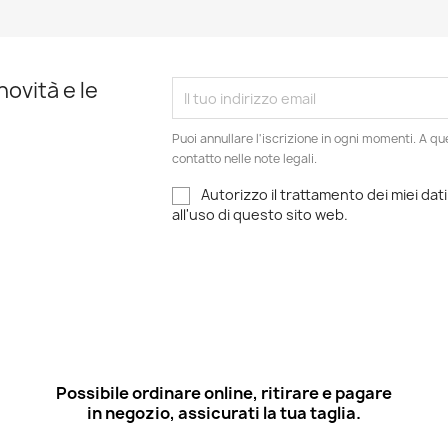
Anteprima
Anteprima


novità e le
Puoi annullare l'iscrizione in ogni momenti. A qu
contatto nelle note legali.
Autorizzo il trattamento dei miei dati
all'uso di questo sito web.
Possibile ordinare online, ritirare e pagare
in negozio, assicurati la tua taglia.