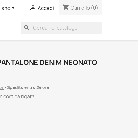
shopping_cart


Carrello
(0)
liano
Accedi
search
 PANTALONE DENIM NEONATO
sa
Spedito entro 24 ore
n costina rigata