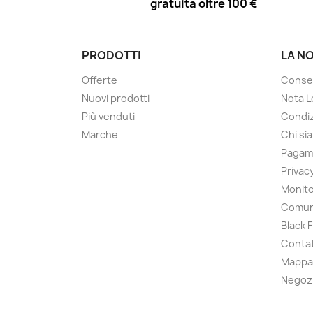
gratuita oltre 100 €
PRODOTTI
LA N
Offerte
Conse
Nuovi prodotti
Nota L
Più venduti
Condiz
Marche
Chi si
Pagam
Privac
Monito
Comun
Black 
Contat
Mappa 
Negoz