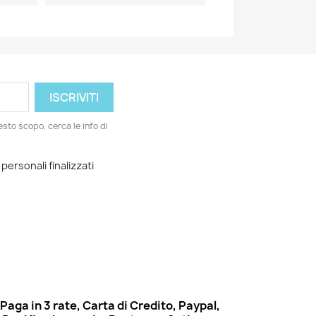
esto scopo, cerca le info di
 personali finalizzati
Paga in 3 rate, Carta di Credito, Paypal,