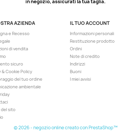
in negozio, assicurati la tua taglia.
OSTRA AZIENDA
IL TUO ACCOUNT
gna e Recesso
Informazioni personali
egale
Restituzione prodotto
ioni di vendita
Ordini
amo
Note di credito
ento sicuro
Indirizzi
y & Cookie Policy
Buoni
raggio del tuo ordine
I miei avvisi
icazione ambientale
Friday
taci
del sito
io
© 2026 - negozio online creato con PrestaShop™