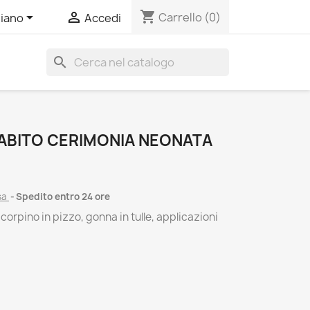
shopping_cart


Carrello
(0)
liano
Accedi
search
 ABITO CERIMONIA NEONATA
sa
Spedito entro 24 ore
corpino in pizzo, gonna in tulle, applicazioni