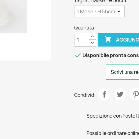
Taglia: 1 Mese - H 56cm
Quantità

AGGIUNG

Disponibile pronta con
Condividi
Spedizione con Poste Ita
Possibile ordinare online