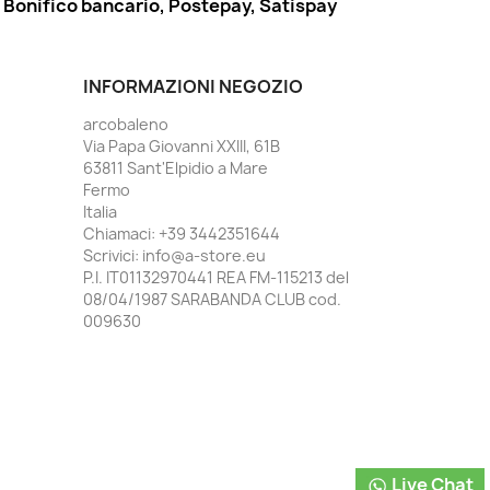
Bonifico bancario, Postepay, Satispay
INFORMAZIONI NEGOZIO
arcobaleno
Via Papa Giovanni XXIII, 61B
63811 Sant'Elpidio a Mare
Fermo
Italia
Chiamaci:
+39 3442351644
Scrivici:
info@a-store.eu
P.I. IT01132970441 REA FM-115213 del
08/04/1987 SARABANDA CLUB cod.
009630
Live Chat