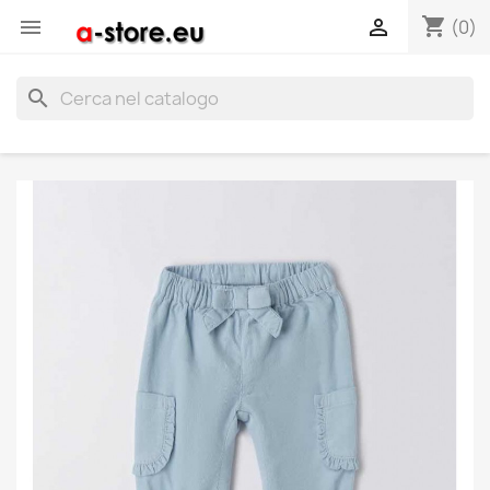
shopping_cart


(0)
search