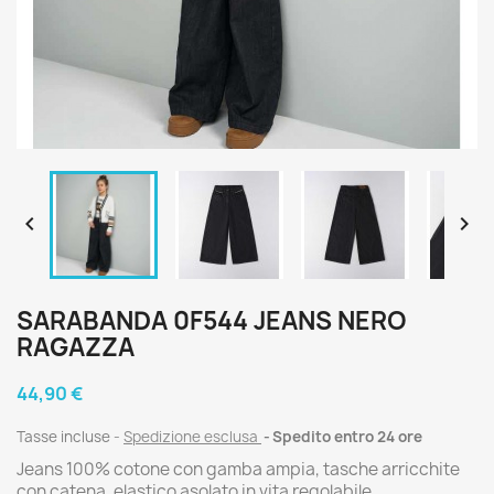


SARABANDA 0F544 JEANS NERO
RAGAZZA
44,90 €
Tasse incluse
Spedizione esclusa
Spedito entro 24 ore
Jeans 100% cotone con gamba ampia, tasche arricchite
con catena, elastico asolato in vita regolabile