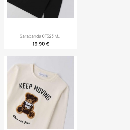
Sarabanda 0F523 M...
19,90 €