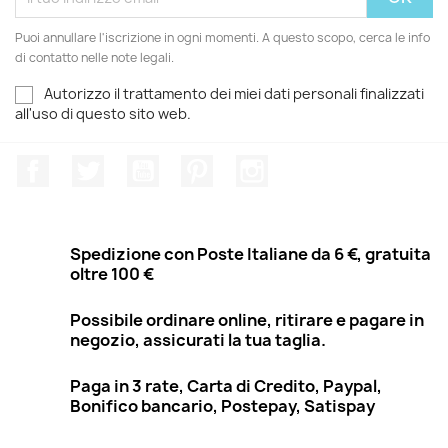
Puoi annullare l'iscrizione in ogni momenti. A questo scopo, cerca le info
di contatto nelle note legali.
Autorizzo il trattamento dei miei dati personali finalizzati
all'uso di questo sito web.
Facebook
Twitter
YouTube
Pinterest
Instagram
Spedizione con Poste Italiane da 6 €, gratuita
oltre 100 €
Possibile ordinare online, ritirare e pagare in
negozio, assicurati la tua taglia.
Paga in 3 rate, Carta di Credito, Paypal,
Bonifico bancario, Postepay, Satispay