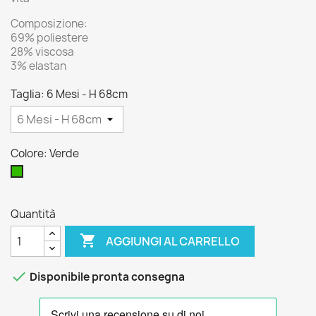
Composizione:
69% poliestere
28% viscosa
3% elastan
Taglia: 6 Mesi - H 68cm
Colore: Verde
Verde
Quantità

AGGIUNGI AL CARRELLO

Disponibile pronta consegna