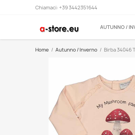
Chiamaci:
+39 3442351644
AUTUNNO / I
Home
Autunno / Inverno
Birba 34046 T