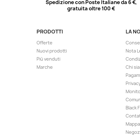
Spedizione con Poste Italiane da 6 €,
gratuita oltre 100 €
PRODOTTI
LA N
Offerte
Conse
Nuovi prodotti
Nota L
Più venduti
Condiz
Marche
Chi si
Pagam
Privac
Monito
Comun
Black 
Contat
Mappa 
Negoz