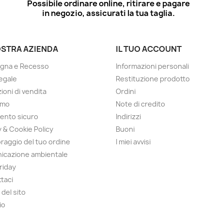
Possibile ordinare online, ritirare e pagare
in negozio, assicurati la tua taglia.
OSTRA AZIENDA
IL TUO ACCOUNT
gna e Recesso
Informazioni personali
egale
Restituzione prodotto
ioni di vendita
Ordini
amo
Note di credito
ento sicuro
Indirizzi
y & Cookie Policy
Buoni
raggio del tuo ordine
I miei avvisi
icazione ambientale
Friday
taci
del sito
io