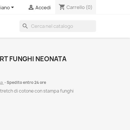
shopping_cart


Carrello
(0)
liano
Accedi
search
IRT FUNGHI NEONATA
sa
Spedito entro 24 ore
 stretch di cotone con stampa funghi