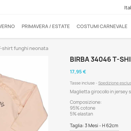
Ita
NVERNO
PRIMAVERA / ESTATE
COSTUMI CARNEVALE
-shirt funghi neonata
BIRBA 34046 T-SH
17,95 €
Tasse incluse
Spedizione esclu
Maglietta girocollo in jersey
Composizione:
95% cotone
5% elastan
Taglia: 3 Mesi - H 62cm