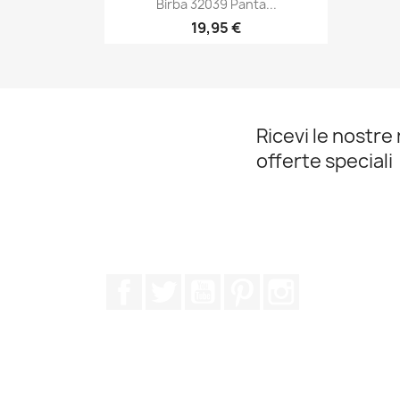
Birba 32039 Panta...
19,95 €
Anteprima

Ricevi le nostre 
offerte speciali
Facebook
Twitter
YouTube
Pinterest
Instagram