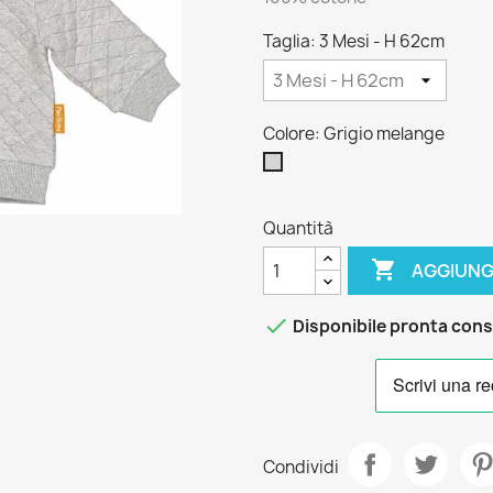
Taglia: 3 Mesi - H 62cm
Colore: Grigio melange
Grigio
melange
Quantità

AGGIUNG

Disponibile pronta con
Condividi