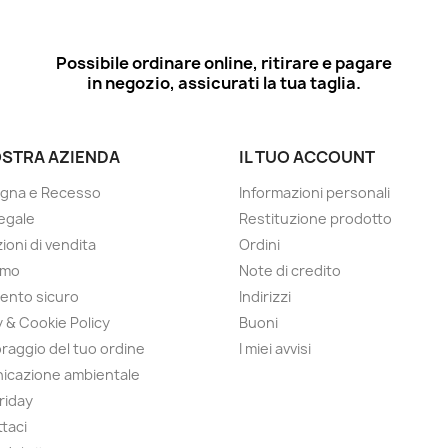
Possibile ordinare online, ritirare e pagare
in negozio, assicurati la tua taglia.
OSTRA AZIENDA
IL TUO ACCOUNT
gna e Recesso
Informazioni personali
egale
Restituzione prodotto
ioni di vendita
Ordini
amo
Note di credito
ento sicuro
Indirizzi
y & Cookie Policy
Buoni
raggio del tuo ordine
I miei avvisi
icazione ambientale
Friday
taci