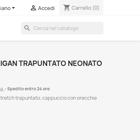
shopping_cart


Carrello
(0)
liano
Accedi
search
DIGAN TRAPUNTATO NEONATO
sa
Spedito entro 24 ore
stretch trapuntato, cappuccio con orecchie