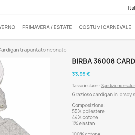
Ita
NVERNO
PRIMAVERA / ESTATE
COSTUMI CARNEVALE
Cardigan trapuntato neonato
BIRBA 36008 CAR
33,95 €
Tasse incluse
Spedizione esclu
Grazioso cardigan in jersey 
Composizione:
55% poliestere
44% cotone
1% elastan
100% cotone