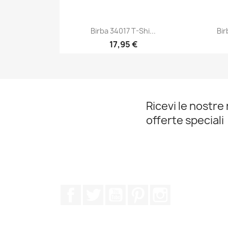
Birba 34017 T-Shi...
Bir
17,95 €
Anteprima

Ricevi le nostre 
offerte speciali
Facebook
Twitter
YouTube
Pinterest
Instagram