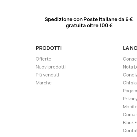
Spedizione con Poste Italiane da 6 €,
gratuita oltre 100 €
PRODOTTI
LA N
Offerte
Conse
Nuovi prodotti
Nota L
Più venduti
Condiz
Marche
Chi si
Pagam
Privac
Monito
Comun
Black 
Contat