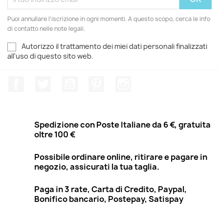
Puoi annullare l'iscrizione in ogni momenti. A questo scopo, cerca le info
di contatto nelle note legali.
Autorizzo il trattamento dei miei dati personali finalizzati
all'uso di questo sito web.
Facebook
Twitter
YouTube
Pinterest
Instagram
Spedizione con Poste Italiane da 6 €, gratuita
oltre 100 €
Possibile ordinare online, ritirare e pagare in
negozio, assicurati la tua taglia.
Paga in 3 rate, Carta di Credito, Paypal,
Bonifico bancario, Postepay, Satispay