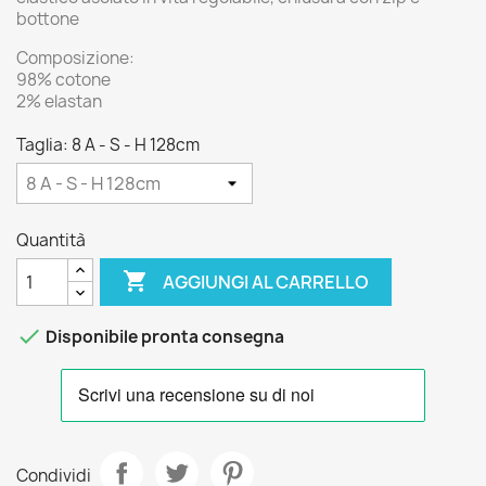
bottone
Composizione:
98% cotone
2% elastan
Taglia: 8 A - S - H 128cm
Quantità

AGGIUNGI AL CARRELLO

Disponibile pronta consegna
Condividi