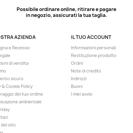
Possibile ordinare online, ritirare e pagare
in negozio, assicurati la tua taglia.
OSTRA AZIENDA
IL TUO ACCOUNT
gna e Recesso
Informazioni personali
egale
Restituzione prodotto
ioni di vendita
Ordini
amo
Note di credito
ento sicuro
Indirizzi
y & Cookie Policy
Buoni
raggio del tuo ordine
I miei avvisi
icazione ambientale
Friday
taci
del sito
io