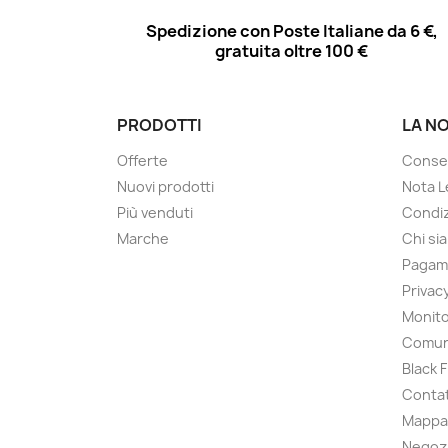
Spedizione con Poste Italiane da 6 €,
gratuita oltre 100 €
PRODOTTI
LA N
Offerte
Conse
Nuovi prodotti
Nota L
Più venduti
Condiz
Marche
Chi si
Pagam
Privac
Monito
Comun
Black 
Contat
Mappa 
Negoz