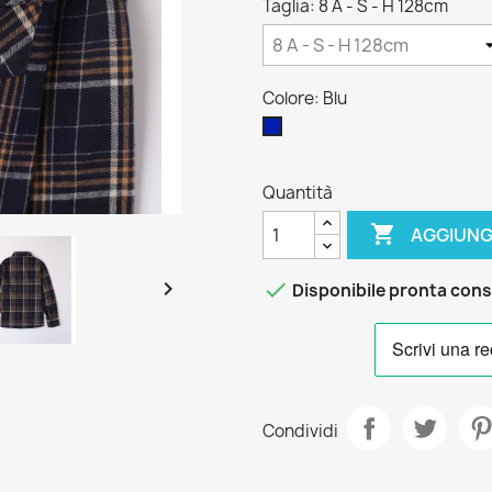
Taglia: 8 A - S - H 128cm
Colore: Blu
Blu
Quantità

AGGIUNG


Disponibile pronta con
Condividi