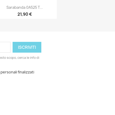
Sarabanda 0A525 T...
21,90 €
Anteprima

esto scopo, cerca le info di
 personali finalizzati