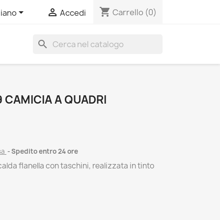
shopping_cart


Carrello
(0)
liano
Accedi
search
 CAMICIA A QUADRI
sa
Spedito entro 24 ore
alda flanella con taschini, realizzata in tinto