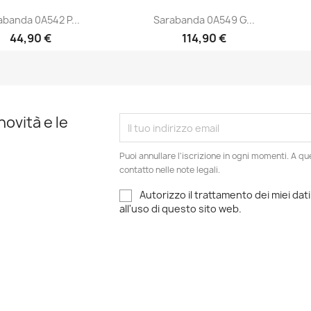
abanda 0A542 P...
Sarabanda 0A549 G...
44,90 €
114,90 €
Anteprima
Anteprima


novità e le
Puoi annullare l'iscrizione in ogni momenti. A qu
contatto nelle note legali.
Autorizzo il trattamento dei miei dati
all'uso di questo sito web.