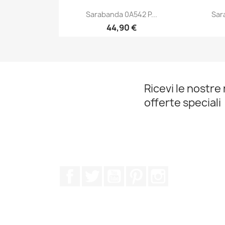
Sarabanda 0A542 P...
Sar
44,90 €
Anteprima

Ricevi le nostre 
offerte speciali
Facebook
Twitter
YouTube
Pinterest
Instagram