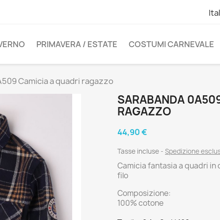
Ita
NVERNO
PRIMAVERA / ESTATE
COSTUMI CARNEVALE
509 Camicia a quadri ragazzo
SARABANDA 0A509
RAGAZZO
44,90 €
Tasse incluse
Spedizione esclu
Camicia fantasia a quadri in c
filo
Composizione:
100% cotone