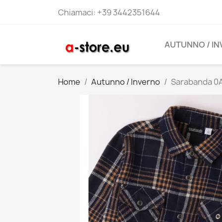
Chiamaci:
+39 3442351644
AUTUNNO / I
Home
Autunno / Inverno
Sarabanda 0A