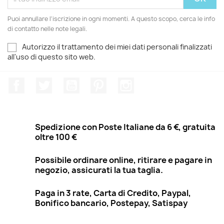
Puoi annullare l'iscrizione in ogni momenti. A questo scopo, cerca le info
di contatto nelle note legali.
Autorizzo il trattamento dei miei dati personali finalizzati
all'uso di questo sito web.
Facebook
Twitter
YouTube
Pinterest
Instagram
Spedizione con Poste Italiane da 6 €, gratuita
oltre 100 €
Possibile ordinare online, ritirare e pagare in
negozio, assicurati la tua taglia.
Paga in 3 rate, Carta di Credito, Paypal,
Bonifico bancario, Postepay, Satispay