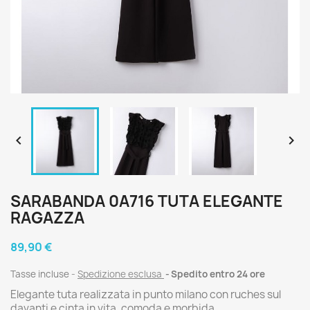


SARABANDA 0A716 TUTA ELEGANTE
RAGAZZA
89,90 €
Tasse incluse
Spedizione esclusa
Spedito entro 24 ore
Elegante tuta realizzata in punto milano con ruches sul
davanti e cinta in vita, comoda e morbida