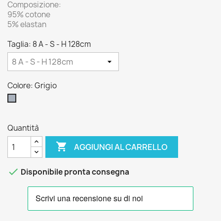
Composizione:
95% cotone
5% elastan
Taglia: 8 A - S - H 128cm
Colore: Grigio
Grigio
Quantità

AGGIUNGI AL CARRELLO

Disponibile pronta consegna