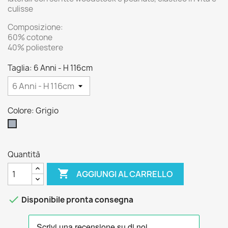
culisse
Composizione:
60% cotone
40% poliestere
Taglia: 6 Anni - H 116cm
Colore: Grigio
Grigio
Quantità

AGGIUNGI AL CARRELLO

Disponibile pronta consegna