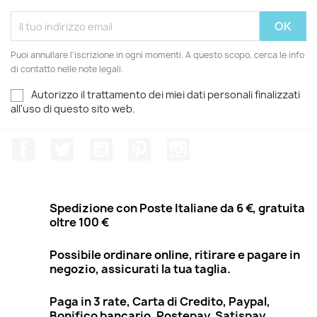
Puoi annullare l'iscrizione in ogni momenti. A questo scopo, cerca le info
di contatto nelle note legali.
Autorizzo il trattamento dei miei dati personali finalizzati
all'uso di questo sito web.
Facebook
Twitter
YouTube
Pinterest
Instagram
Spedizione con Poste Italiane da 6 €, gratuita
oltre 100 €
Possibile ordinare online, ritirare e pagare in
negozio, assicurati la tua taglia.
Paga in 3 rate, Carta di Credito, Paypal,
Bonifico bancario, Postepay, Satispay