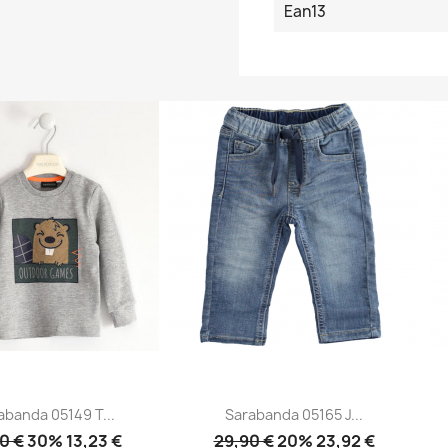
Ean13
abanda 05149 T...
Sarabanda 05165 J...
0 €
30% 13,23 €
29,90 €
20% 23,92 €