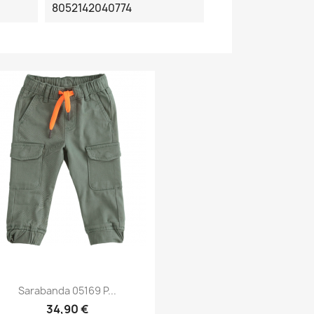
8052142040774
Sarabanda 05169 P...
34,90 €