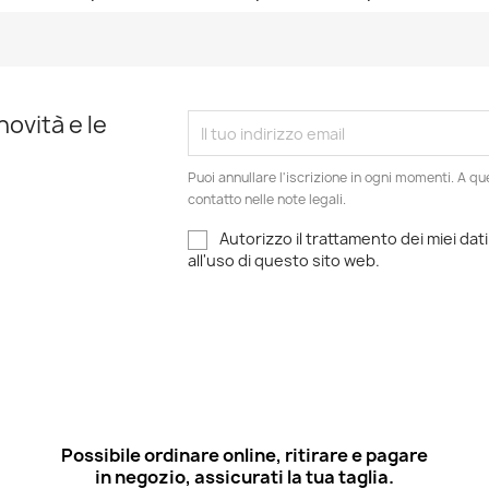
Anteprima
Anteprima


novità e le
Puoi annullare l'iscrizione in ogni momenti. A qu
contatto nelle note legali.
Autorizzo il trattamento dei miei dati
all'uso di questo sito web.
Possibile ordinare online, ritirare e pagare
in negozio, assicurati la tua taglia.