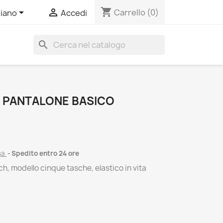
shopping_cart


Carrello
(0)
liano
Accedi
search
 PANTALONE BASICO
sa
Spedito entro 24 ore
ch, modello cinque tasche, elastico in vita