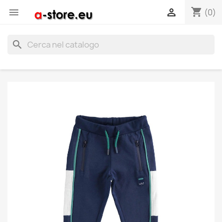
shopping_cart


(0)
search