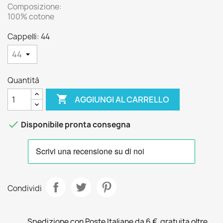
Composizione:
100% cotone
Cappelli: 44
Quantità

AGGIUNGI AL CARRELLO

Disponibile pronta consegna
Condividi
Spedizione con Poste Italiane da 6 €, gratuita oltre