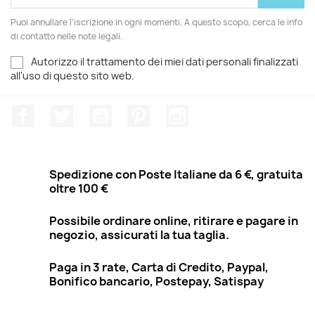
Puoi annullare l'iscrizione in ogni momenti. A questo scopo, cerca le info
di contatto nelle note legali.
Autorizzo il trattamento dei miei dati personali finalizzati
all'uso di questo sito web.
Facebook
Twitter
YouTube
Pinterest
Instagram
Spedizione con Poste Italiane da 6 €, gratuita
oltre 100 €
Possibile ordinare online, ritirare e pagare in
negozio, assicurati la tua taglia.
Paga in 3 rate, Carta di Credito, Paypal,
Bonifico bancario, Postepay, Satispay