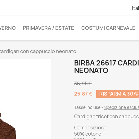
Ita
NVERNO
PRIMAVERA / ESTATE
COSTUMI CARNEVALE
Cardigan con cappuccio neonato
BIRBA 26617 CAR
NEONATO
36,95 €
25,87 €
RISPARMIA 30%
Tasse incluse
Spedizione esclu
Cardigan tricot con cappucci
Composizione:
50% cotone