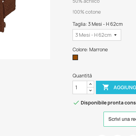
50% acrilico
!00% cotone
Taglia: 3 Mesi - H 62cm
Colore: Marrone
Marrone
Quantità

AGGIUNG

Disponibile pronta con