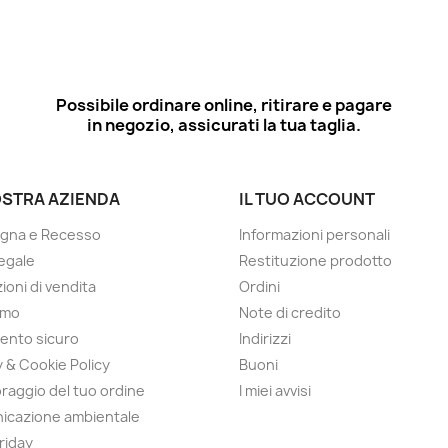
Possibile ordinare online, ritirare e pagare
in negozio, assicurati la tua taglia.
OSTRA AZIENDA
IL TUO ACCOUNT
gna e Recesso
Informazioni personali
egale
Restituzione prodotto
ioni di vendita
Ordini
amo
Note di credito
ento sicuro
Indirizzi
y & Cookie Policy
Buoni
raggio del tuo ordine
I miei avvisi
icazione ambientale
Friday