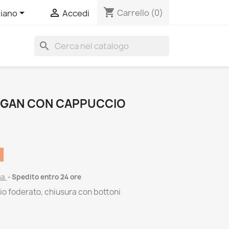
shopping_cart


Carrello
(0)
liano
Accedi
search
DIGAN CON CAPPUCCIO
sa
Spedito entro 24 ore
o foderato, chiusura con bottoni