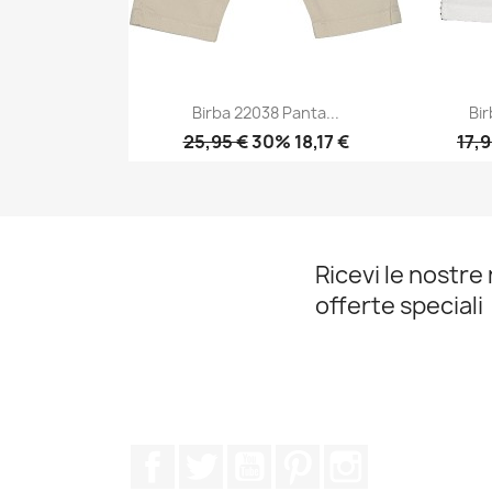
Birba 22038 Panta...
Bir
25,95 €
30% 18,17 €
17,9
Anteprima

Ricevi le nostre 
offerte speciali
Facebook
Twitter
YouTube
Pinterest
Instagram