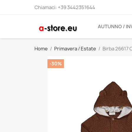
Chiamaci:
+39 3442351644
AUTUNNO / I
Home
Primavera / Estate
Birba 26617 
-30%