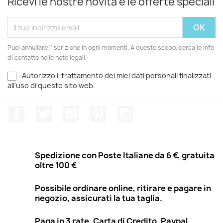
Ricevi le nostre novità e le offerte speciali
Puoi annullare l'iscrizione in ogni momenti. A questo scopo, cerca le info
di contatto nelle note legali.
Autorizzo il trattamento dei miei dati personali finalizzati
all'uso di questo sito web.
Facebook
Twitter
YouTube
Pinterest
Instagram
Spedizione con Poste Italiane da 6 €, gratuita
oltre 100 €
Possibile ordinare online, ritirare e pagare in
negozio, assicurati la tua taglia.
Paga in 3 rate, Carta di Credito, Paypal,