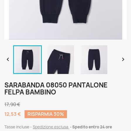


SARABANDA 08050 PANTALONE
FELPA BAMBINO
17,90 €
12,53 €
RISPARMIA 30%
Tasse incluse
Spedizione esclusa
Spedito entro 24 ore