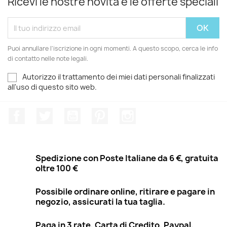
Ricevi le nostre novità e le offerte speciali
Puoi annullare l'iscrizione in ogni momenti. A questo scopo, cerca le info
di contatto nelle note legali.
Autorizzo il trattamento dei miei dati personali finalizzati
all'uso di questo sito web.
Facebook
Twitter
YouTube
Pinterest
Instagram
Spedizione con Poste Italiane da 6 €, gratuita
oltre 100 €
Possibile ordinare online, ritirare e pagare in
negozio, assicurati la tua taglia.
Paga in 3 rate, Carta di Credito, Paypal,