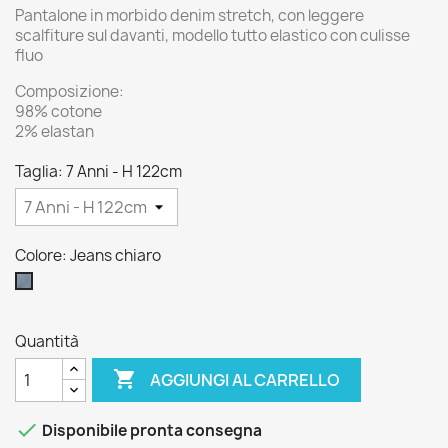
Pantalone in morbido denim stretch, con leggere
scalfiture sul davanti, modello tutto elastico con culisse
fluo
Composizione:
98% cotone
2% elastan
Taglia: 7 Anni - H 122cm
Colore: Jeans chiaro
Jeans
chiaro
Quantità

AGGIUNGI AL CARRELLO

Disponibile pronta consegna