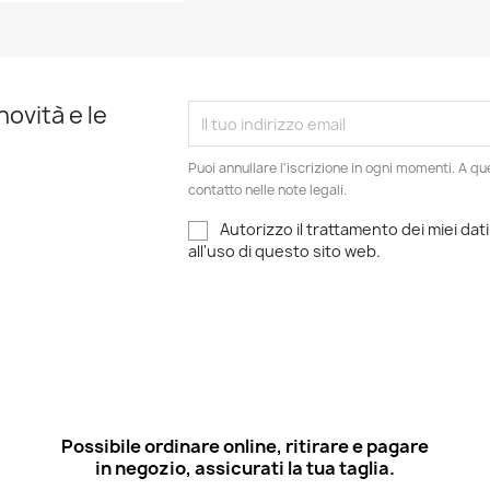
Anteprima

novità e le
Puoi annullare l'iscrizione in ogni momenti. A qu
contatto nelle note legali.
Autorizzo il trattamento dei miei dati
all'uso di questo sito web.
Possibile ordinare online, ritirare e pagare
in negozio, assicurati la tua taglia.