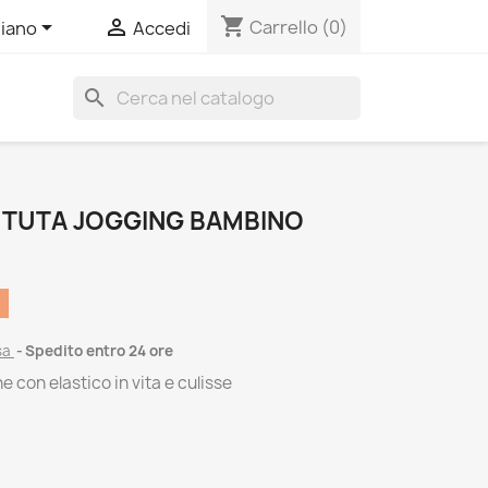
shopping_cart


Carrello
(0)
liano
Accedi
search
 TUTA JOGGING BAMBINO
sa
Spedito entro 24 ore
e con elastico in vita e culisse