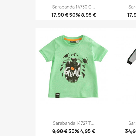
Sarabanda 14730 C...
Sar
17,90 €
50% 8,95 €
17,
Anteprima

Sarabanda 14727 T...
Sar
9,90 €
50% 4,95 €
34,9