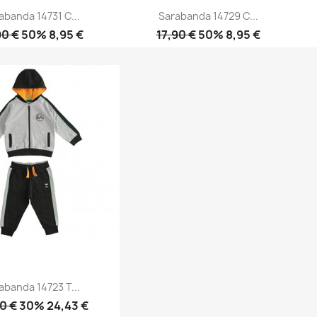
abanda 14731 C...
Sarabanda 14729 C...
90 €
50% 8,95 €
17,90 €
50% 8,95 €
Anteprima
Anteprima


abanda 14723 T...
0 €
30% 24,43 €