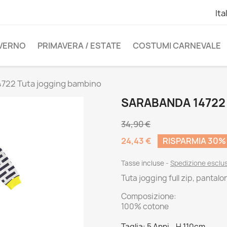
Ita
NVERNO
PRIMAVERA / ESTATE
COSTUMI CARNEVALE
722 Tuta jogging bambino
SARABANDA 14722
34,90 €
24,43 €
RISPARMIA 30%
Tasse incluse
Spedizione esclu
Tuta jogging full zip, pantalon
Composizione:
100% cotone
Taglia: 5 Anni - H 110cm