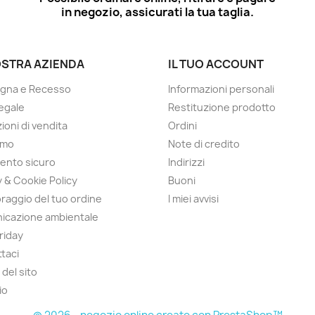
in negozio, assicurati la tua taglia.
OSTRA AZIENDA
IL TUO ACCOUNT
gna e Recesso
Informazioni personali
egale
Restituzione prodotto
ioni di vendita
Ordini
amo
Note di credito
ento sicuro
Indirizzi
y & Cookie Policy
Buoni
raggio del tuo ordine
I miei avvisi
icazione ambientale
Friday
taci
del sito
io