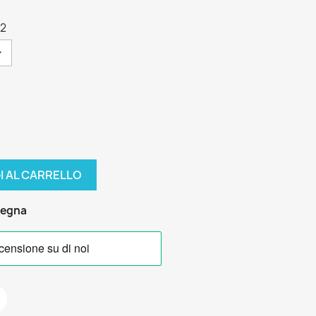
42
I AL CARRELLO
segna