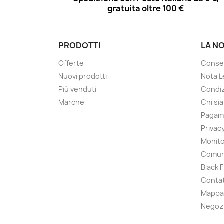
gratuita oltre 100 €
PRODOTTI
LA N
Offerte
Conse
Nuovi prodotti
Nota L
Più venduti
Condiz
Marche
Chi si
Pagam
Privac
Monito
Comun
Black 
Contat
Mappa 
Negoz