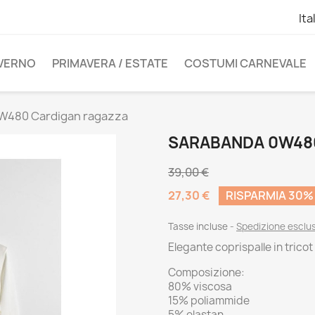
Ita
NVERNO
PRIMAVERA / ESTATE
COSTUMI CARNEVALE
W480 Cardigan ragazza
SARABANDA 0W48
39,00 €
27,30 €
RISPARMIA 30%
Tasse incluse
Spedizione esclu
Elegante coprispalle in tricot
Composizione:
80% viscosa
15% poliammide
5% elastan