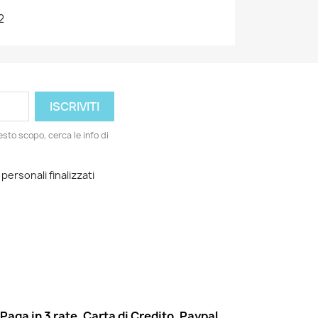
2
esto scopo, cerca le info di
 personali finalizzati
Paga in 3 rate, Carta di Credito, Paypal,