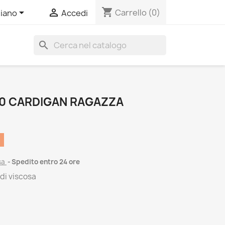
shopping_cart


Carrello
(0)
liano
Accedi
search
0 CARDIGAN RAGAZZA
sa
Spedito entro 24 ore
 di viscosa