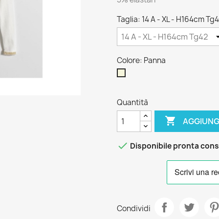
Taglia: 14 A - XL - H164cm Tg
Colore: Panna
Panna
Quantità

AGGIUNG

Disponibile pronta con
Condividi