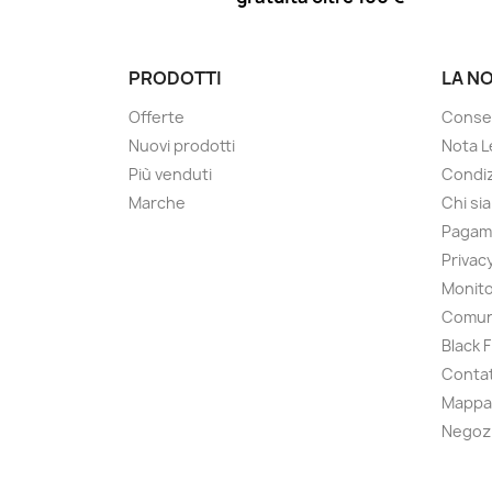
PRODOTTI
LA N
Offerte
Conse
Nuovi prodotti
Nota L
Più venduti
Condiz
Marche
Chi si
Pagam
Privac
Monito
Comun
Black 
Contat
Mappa 
Negoz