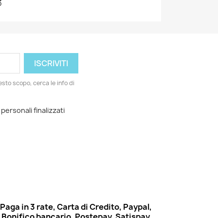
3
esto scopo, cerca le info di
 personali finalizzati
Paga in 3 rate, Carta di Credito, Paypal,
Bonifico bancario, Postepay, Satispay