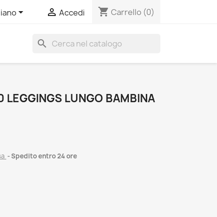
shopping_cart


Carrello
(0)
liano
Accedi
search
 LEGGINGS LUNGO BAMBINA
sa
Spedito entro 24 ore