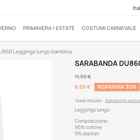
Ita
NVERNO
PRIMAVERA / ESTATE
COSTUMI CARNEVALE
U860 Leggings lungo bambina
SARABANDA DU860
11,50 €
8,05 €
RISPARMIA 30%
Tasse incluse
Spedizione esclu
Leggings lungo
Composizione:
95% cotone
5% elastan