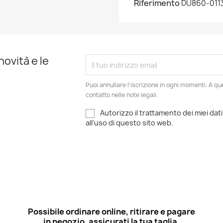
Riferimento
DU860-011
novità e le
Puoi annullare l'iscrizione in ogni momenti. A qu
contatto nelle note legali.
Autorizzo il trattamento dei miei dati
all'uso di questo sito web.
Possibile ordinare online, ritirare e pagare
in negozio, assicurati la tua taglia.