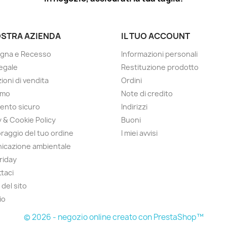
OSTRA AZIENDA
IL TUO ACCOUNT
gna e Recesso
Informazioni personali
egale
Restituzione prodotto
ioni di vendita
Ordini
amo
Note di credito
ento sicuro
Indirizzi
y & Cookie Policy
Buoni
raggio del tuo ordine
I miei avvisi
icazione ambientale
Friday
taci
del sito
io
© 2026 - negozio online creato con PrestaShop™