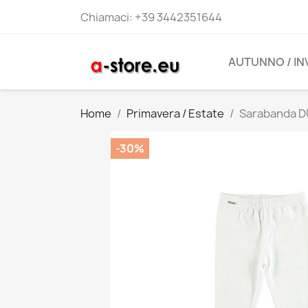
Chiamaci:
+39 3442351644
AUTUNNO / I
Home
Primavera / Estate
Sarabanda D
-30%