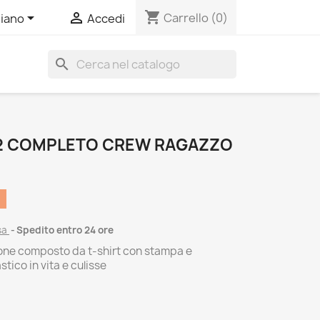
shopping_cart


Carrello
(0)
liano
Accedi
search
2 COMPLETO CREW RAGAZZO
sa
Spedito entro 24 ore
one composto da t-shirt con stampa e
tico in vita e culisse