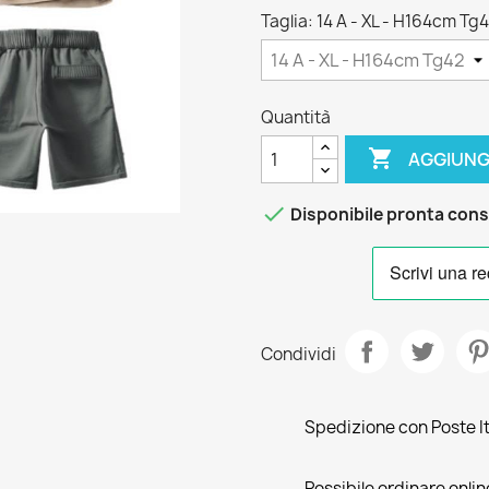
Taglia: 14 A - XL - H164cm Tg
Quantità

AGGIUNG

Disponibile pronta con
Condividi
Spedizione con Poste Ita
Possibile ordinare online