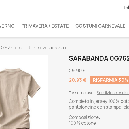
Ita
NVERNO
PRIMAVERA / ESTATE
COSTUMI CARNEVALE
G762 Completo Crew ragazzo
SARABANDA 0G76
29,90 €
20,93 €
RISPARMIA 30%
Tasse incluse
Spedizione esclu
Completo in jersey 100% cot
pantaloncino con stampa, elas
Composizione:
100% cotone