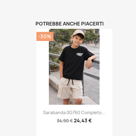
POTREBBE ANCHE PIACERTI
-30%
Anteprima

Sarabanda 0G760 Completo...
24,43 €
34,90 €