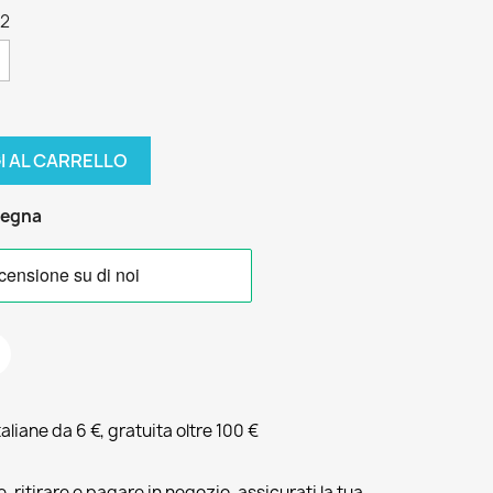
42
I AL CARRELLO
segna
liane da 6 €, gratuita oltre 100 €
, ritirare e pagare in negozio, assicurati la tua