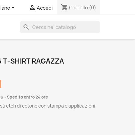
shopping_cart


Carrello
(0)
liano
Accedi
search
 T-SHIRT RAGAZZA
sa
Spedito entro 24 ore
t stretch di cotone con stampa e applicazioni