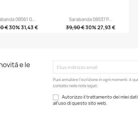
abanda 0B561 G...
Sarabanda 0B537 P...
0 €
30% 31,43 €
39,90 €
30% 27,93 €
Anteprima
Anteprima


novità e le
Puoi annullare l'iscrizione in ogni momenti. A qu
contatto nelle note legali.
Autorizzo il trattamento dei miei dati
all'uso di questo sito web.