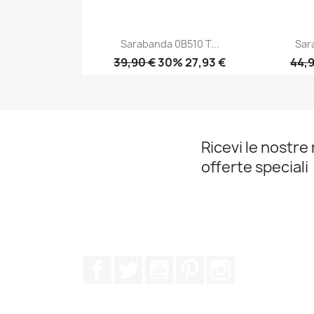
Sarabanda 0B510 T...
Sar
39,90 €
30% 27,93 €
44,9
Anteprima

Ricevi le nostre 
offerte speciali
Facebook
Twitter
YouTube
Pinterest
Instagram