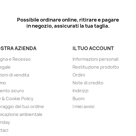
Possibile ordinare online, ritirare e pagare
in negozio, assicurati la tua taglia.
OSTRA AZIENDA
IL TUO ACCOUNT
gna e Recesso
Informazioni personali
egale
Restituzione prodotto
ioni di vendita
Ordini
amo
Note di credito
ento sicuro
Indirizzi
y & Cookie Policy
Buoni
raggio del tuo ordine
I miei avvisi
icazione ambientale
Friday
taci