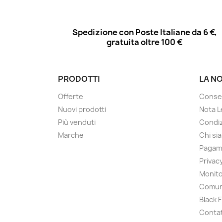
Spedizione con Poste Italiane da 6 €,
gratuita oltre 100 €
PRODOTTI
LA N
Offerte
Conse
Nuovi prodotti
Nota L
Più venduti
Condiz
Marche
Chi si
Pagam
Privac
Monito
Comun
Black 
Contat