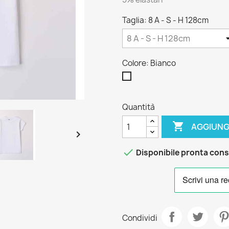
Taglia: 8 A - S - H 128cm
Colore: Bianco
Bianco
Quantità

AGGIUNG


Disponibile pronta con
Condividi