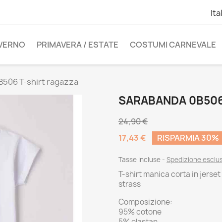
Ita
NVERNO
PRIMAVERA / ESTATE
COSTUMI CARNEVALE
506 T-shirt ragazza
SARABANDA 0B506
24,90 €
17,43 €
RISPARMIA 30%
Tasse incluse
Spedizione esclu
T-shirt manica corta in jerse
strass
Composizione:
95% cotone
5% elastan