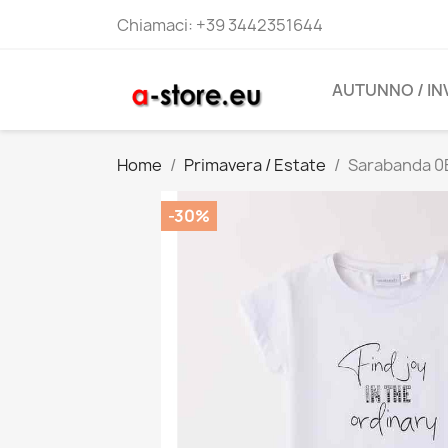
Chiamaci:
+39 3442351644
AUTUNNO / I
Home
Primavera / Estate
Sarabanda 0B
-30%