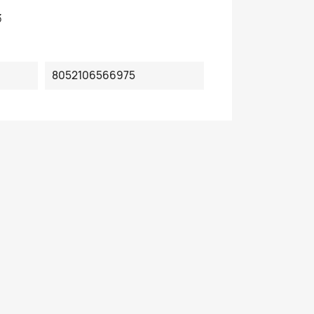
3
8052106566975