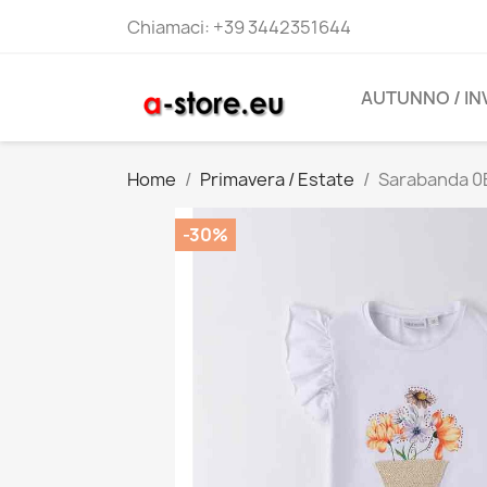
Chiamaci:
+39 3442351644
AUTUNNO / I
Home
Primavera / Estate
Sarabanda 0B
-30%