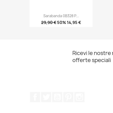
Sarabanda 0B328 P...
29,90 €
50% 14,95 €
Anteprima

Ricevi le nostre 
offerte speciali
Facebook
Twitter
YouTube
Pinterest
Instagram