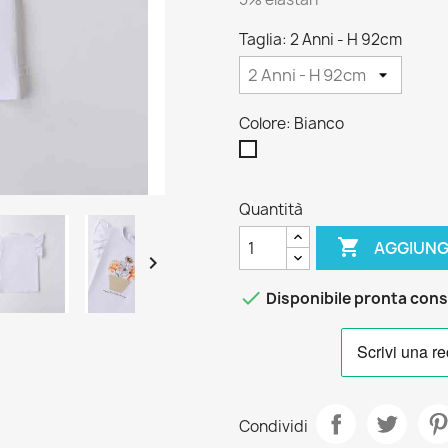
Taglia: 2 Anni - H 92cm
Colore: Bianco
Bianco
Quantità

AGGIUNG


Disponibile pronta con
Condividi