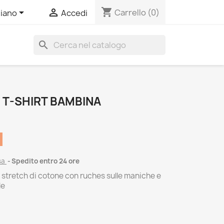
shopping_cart


Carrello
(0)
liano
Accedi
search
 T-SHIRT BAMBINA
sa
Spedito entro 24 ore
y stretch di cotone con ruches sulle maniche e
le