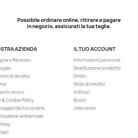
Possibile ordinare online, ritirare e pagare
in negozio, assicurati la tua taglia.
OSTRA AZIENDA
IL TUO ACCOUNT
gna e Recesso
Informazioni personali
egale
Restituzione prodotto
ioni di vendita
Ordini
amo
Note di credito
ento sicuro
Indirizzi
y & Cookie Policy
Buoni
raggio del tuo ordine
I miei avvisi
icazione ambientale
Friday
taci