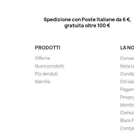
Spedizione con Poste Italiane da 6 €,
gratuita oltre 100 €
PRODOTTI
LA N
Offerte
Conse
Nuovi prodotti
Nota L
Più venduti
Condiz
Marche
Chi si
Pagam
Privac
Monito
Comun
Black 
Contat