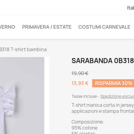
Ita
NVERNO
PRIMAVERA / ESTATE
COSTUMI CARNEVALE
318 T-shirt bambina
SARABANDA 0B318
19,90 €
13,93 €
RISPARMIA 30%
Tasse incluse
Spedizione esclu
T-shirt manica corta in jerse
applicazioni e stampa fronta
Composizione:
95% cotone
5% elastan