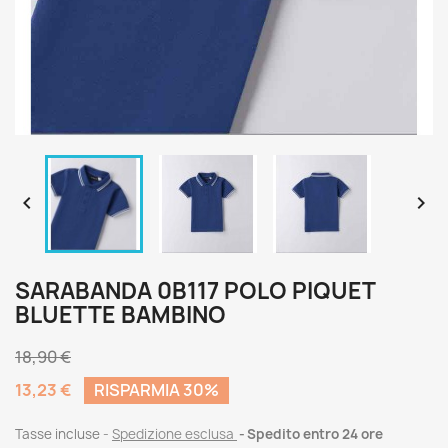


SARABANDA 0B117 POLO PIQUET
BLUETTE BAMBINO
18,90 €
13,23 €
RISPARMIA 30%
Tasse incluse
Spedizione esclusa
Spedito entro 24 ore