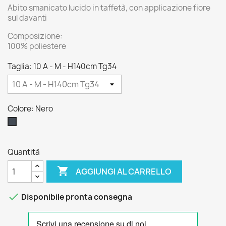
Abito smanicato lucido in taffetà, con applicazione fiore
sul davanti
Composizione:
100% poliestere
Taglia: 10 A - M - H140cm Tg34
Colore: Nero
Nero
Quantità

AGGIUNGI AL CARRELLO

Disponibile pronta consegna