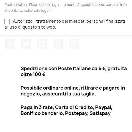
Puoi annullare l'iscrizione in ogni momenti. A questo scopo, cerca le info
di contatto nelle note legali.
Autorizzo il trattamento dei miei dati personali finalizzati
all'uso di questo sito web.
Facebook
Twitter
YouTube
Pinterest
Instagram
Spedizione con Poste Italiane da 6 €, gratuita
oltre 100 €
Possibile ordinare online, ritirare e pagare in
negozio, assicurati la tua taglia.
Paga in 3 rate, Carta di Credito, Paypal,
Bonifico bancario, Postepay, Satispay