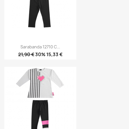
Sarabanda 12710 C...
21,90 €
30% 15,33 €