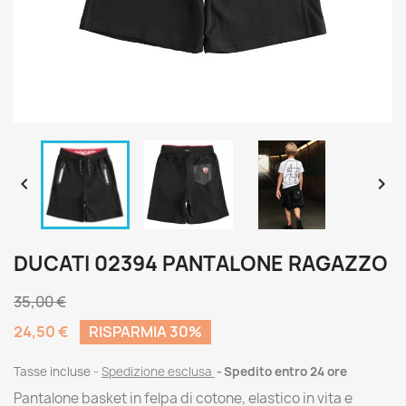


DUCATI 02394 PANTALONE RAGAZZO
35,00 €
24,50 €
RISPARMIA 30%
Tasse incluse
Spedizione esclusa
Spedito entro 24 ore
Pantalone basket in felpa di cotone, elastico in vita e