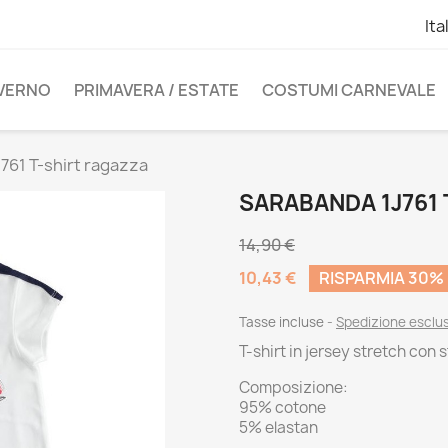
Ita
NVERNO
PRIMAVERA / ESTATE
COSTUMI CARNEVALE
761 T-shirt ragazza
SARABANDA 1J761
14,90 €
10,43 €
RISPARMIA 30%
Tasse incluse
Spedizione esclu
T-shirt in jersey stretch con
Composizione:
95% cotone
5% elastan