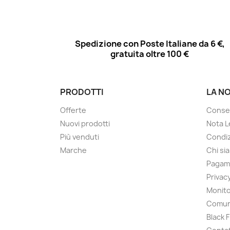
Spedizione con Poste Italiane da 6 €,
gratuita oltre 100 €
PRODOTTI
LA N
Offerte
Conse
Nuovi prodotti
Nota L
Più venduti
Condiz
Marche
Chi si
Pagam
Privac
Monito
Comun
Black 