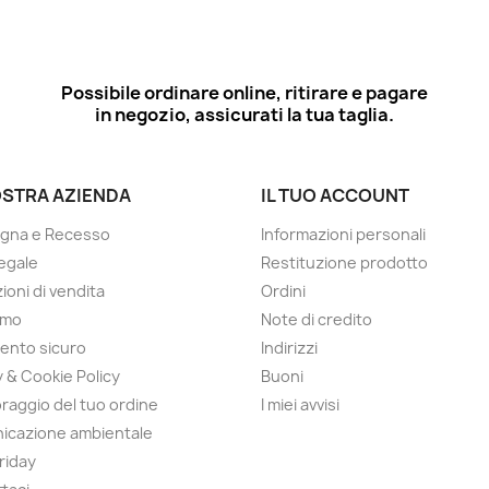
Possibile ordinare online, ritirare e pagare
in negozio, assicurati la tua taglia.
OSTRA AZIENDA
IL TUO ACCOUNT
gna e Recesso
Informazioni personali
egale
Restituzione prodotto
ioni di vendita
Ordini
amo
Note di credito
ento sicuro
Indirizzi
y & Cookie Policy
Buoni
raggio del tuo ordine
I miei avvisi
icazione ambientale
Friday