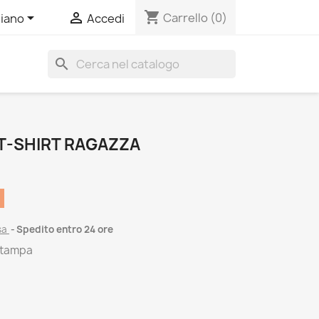
shopping_cart


Carrello
(0)
liano
Accedi
search
 T-SHIRT RAGAZZA
sa
Spedito entro 24 ore
 stampa