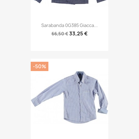
Sarabanda 0G385 Giacca...
33,25 €
66,50 €
-50%